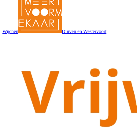
Wijchen
Duiven en Westervoort